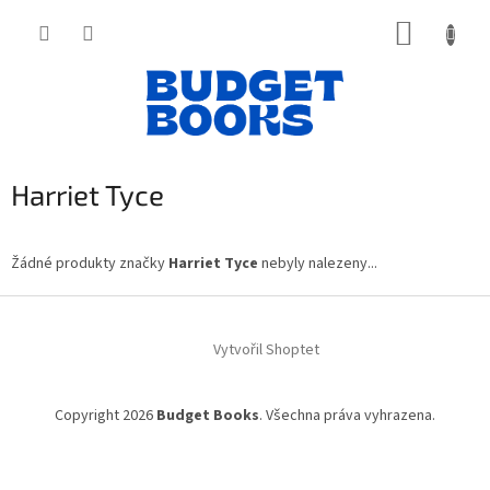
Přejít
NÁKUP
na
obsah
KOŠÍK
Harriet Tyce
Žádné produkty značky
Harriet Tyce
nebyly nalezeny...
Z
á
Vytvořil Shoptet
p
a
t
Copyright 2026
Budget Books
. Všechna práva vyhrazena.
í