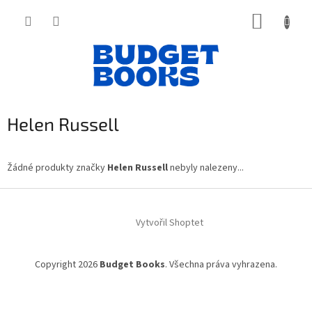
Přejít
NÁKUP
na
obsah
KOŠÍK
Helen Russell
Žádné produkty značky
Helen Russell
nebyly nalezeny...
Z
á
Vytvořil Shoptet
p
a
t
Copyright 2026
Budget Books
. Všechna práva vyhrazena.
í