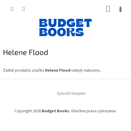
Přejít
NÁKUP
na
obsah
KOŠÍK
Helene Flood
Žádné produkty značky
Helene Flood
nebyly nalezeny...
Z
á
Vytvořil Shoptet
p
a
t
Copyright 2026
Budget Books
. Všechna práva vyhrazena.
í