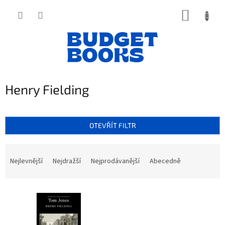
Přejít
NÁKUP
na
obsah
KOŠÍK
Henry Fielding
OTEVŘÍT FILTR
Ř
a
Nejlevnější
Nejdražší
Nejprodávanější
Abecedně
z
e
V
n
ý
í
p
p