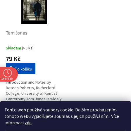
i
r
s
o
p
d
r
u
o
k
d
t
Tom Jones
u
ů
k
Skladem
(>5 ks)
t
79 Kč
ů
Do košíku
Zobrazit
Introduction and Notes by
Doreen Roberts, Rutherford
College, University of Kent at
Canterbury.Tom Jones is widely
regarded as one of the first and
Tento web používá soubory cookie. Dalším procházením
most influential English...
1
položek celkem
O
tohoto webu vyjadřujete souhlas s jejich používáním.. Více
v
informací
zde
.
l
Z
t