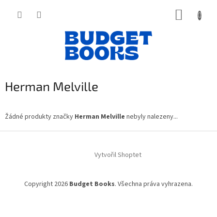
Přejít
NÁKUP
na
obsah
KOŠÍK
Herman Melville
Žádné produkty značky
Herman Melville
nebyly nalezeny...
Z
á
Vytvořil Shoptet
p
a
t
Copyright 2026
Budget Books
. Všechna práva vyhrazena.
í