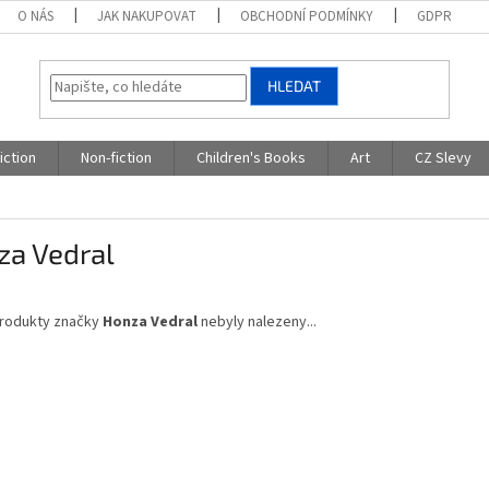
O NÁS
JAK NAKUPOVAT
OBCHODNÍ PODMÍNKY
GDPR
HLEDAT
iction
Non-fiction
Children's Books
Art
CZ Slevy
za Vedral
rodukty značky
Honza Vedral
nebyly nalezeny...