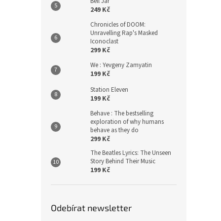
Bell Jar
249 Kč
Chronicles of DOOM:
Unravelling Rap's Masked
Iconoclast
299 Kč
We : Yevgeny Zamyatin
199 Kč
Station Eleven
199 Kč
Behave : The bestselling
exploration of why humans
behave as they do
299 Kč
The Beatles Lyrics: The Unseen
Story Behind Their Music
199 Kč
Odebírat newsletter