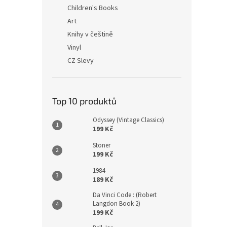
n
Children's Books
e
Art
l
Knihy v češtině
Vinyl
CZ Slevy
Top 10 produktů
Odyssey (Vintage Classics)
199 Kč
Stoner
199 Kč
1984
189 Kč
Da Vinci Code : (Robert
Langdon Book 2)
199 Kč