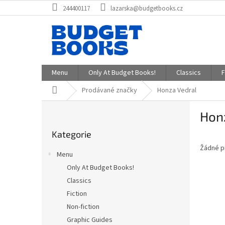
Přejít
244400117
lazarska@budgetbooks.cz
na
obsah
Menu
Only At Budget Books!
Classics
F
Domů
Prodávané značky
Honza Vedral
P
Hon
o
Přeskočit
s
Kategorie
kategorie
t
Žádné p
r
Menu
a
Only At Budget Books!
n
Classics
n
í
Fiction
p
Non-fiction
a
Graphic Guides