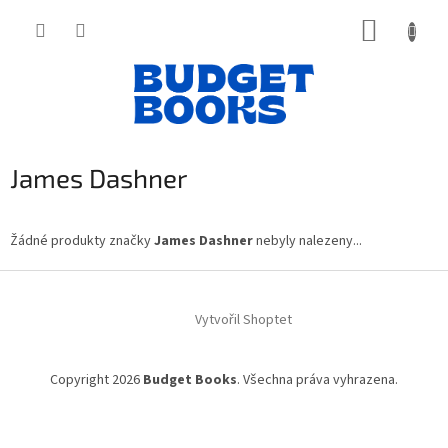
Přejít
NÁKUP
na
obsah
KOŠÍK
James Dashner
Žádné produkty značky
James Dashner
nebyly nalezeny...
Z
á
Vytvořil Shoptet
p
a
t
Copyright 2026
Budget Books
. Všechna práva vyhrazena.
í