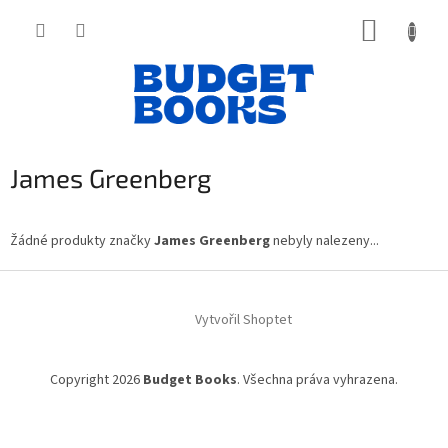
Přejít
NÁKUP
na
obsah
KOŠÍK
James Greenberg
Žádné produkty značky
James Greenberg
nebyly nalezeny...
Z
á
Vytvořil Shoptet
p
a
t
Copyright 2026
Budget Books
. Všechna práva vyhrazena.
í