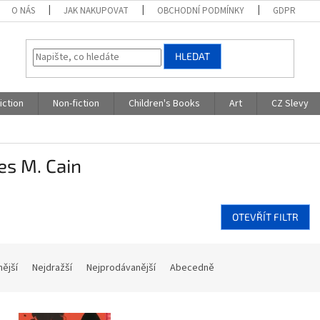
O NÁS
JAK NAKUPOVAT
OBCHODNÍ PODMÍNKY
GDPR
HLEDAT
iction
Non-fiction
Children's Books
Art
CZ Slevy
es M. Cain
OTEVŘÍT FILTR
nější
Nejdražší
Nejprodávanější
Abecedně