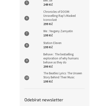
Bell Jar
249 Kč
Chronicles of DOOM:
Unravelling Rap's Masked
Iconoclast
299 Kč
We : Yevgeny Zamyatin
199 Kč
Station Eleven
199 Kč
Behave : The bestselling
exploration of why humans
behave as they do
299 Kč
The Beatles Lyrics: The Unseen
Story Behind Their Music
199 Kč
Odebírat newsletter