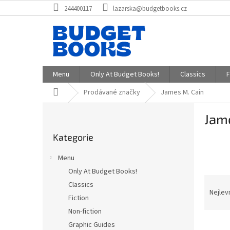
Přejít
244400117
lazarska@budgetbooks.cz
na
obsah
Menu
Only At Budget Books!
Classics
F
Domů
Prodávané značky
James M. Cain
P
Jam
o
Přeskočit
s
Kategorie
kategorie
t
r
Menu
a
Only At Budget Books!
n
Ř
Classics
n
a
Nejlev
í
Fiction
z
p
Non-fiction
e
a
V
n
Graphic Guides