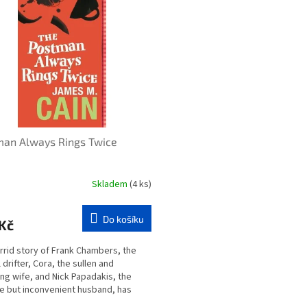
man Always Rings Twice
Skladem
(4 ks)
Do košíku
Kč
rrid story of Frank Chambers, the
 drifter, Cora, the sullen and
ng wife, and Nick Papadakis, the
e but inconvenient husband, has
a classic of its...