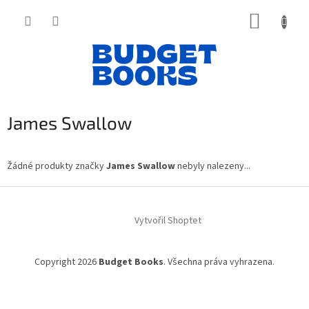
Přejít
NÁKUP
na
obsah
KOŠÍK
James Swallow
Žádné produkty značky
James Swallow
nebyly nalezeny...
Z
á
Vytvořil Shoptet
p
a
t
Copyright 2026
Budget Books
. Všechna práva vyhrazena.
í