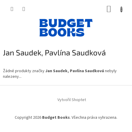
Přejít
NÁKUP
na
obsah
KOŠÍK
Jan Saudek, Pavlína Saudková
Žádné produkty značky
Jan Saudek, Pavlína Saudková
nebyly
nalezeny...
Z
á
Vytvořil Shoptet
p
a
t
Copyright 2026
Budget Books
. Všechna práva vyhrazena.
í