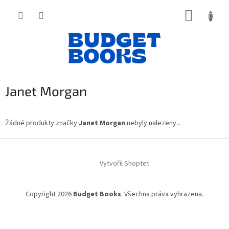
Přejít
NÁKUP
na
obsah
KOŠÍK
Janet Morgan
Žádné produkty značky
Janet Morgan
nebyly nalezeny...
Z
á
Vytvořil Shoptet
p
a
t
Copyright 2026
Budget Books
. Všechna práva vyhrazena.
í