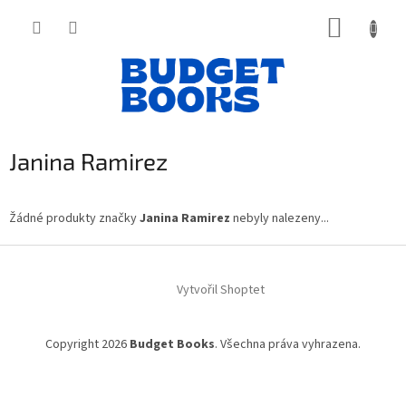
Přejít
NÁKUP
na
obsah
KOŠÍK
Janina Ramirez
Žádné produkty značky
Janina Ramirez
nebyly nalezeny...
Z
á
Vytvořil Shoptet
p
a
t
Copyright 2026
Budget Books
. Všechna práva vyhrazena.
í