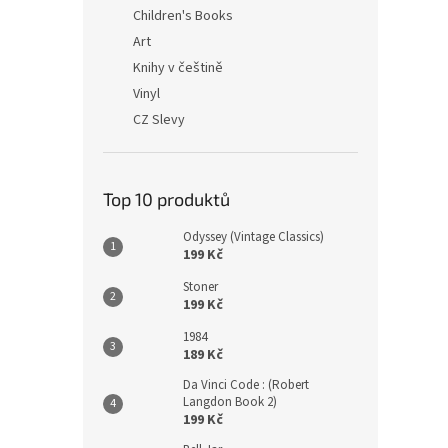
n
Children's Books
e
Art
l
Knihy v češtině
Vinyl
CZ Slevy
Top 10 produktů
Odyssey (Vintage Classics)
199 Kč
Stoner
199 Kč
1984
189 Kč
Da Vinci Code : (Robert
Langdon Book 2)
199 Kč