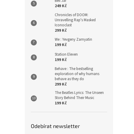
Bell Jar
249 Kč
Chronicles of DOOM:
Unravelling Rap's Masked
Iconoclast
299 Kč
We : Yevgeny Zamyatin
199 Kč
Station Eleven
199 Kč
Behave : The bestselling
exploration of why humans
behave as they do
299 Kč
The Beatles Lyrics: The Unseen
Story Behind Their Music
199 Kč
Odebírat newsletter