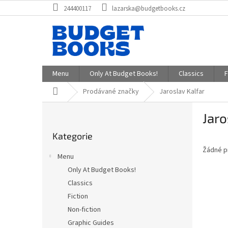
Přejít
244400117
lazarska@budgetbooks.cz
na
obsah
Menu
Only At Budget Books!
Classics
F
Domů
Prodávané značky
Jaroslav Kalfar
P
Jaro
o
Přeskočit
s
Kategorie
kategorie
t
Žádné p
r
Menu
a
Only At Budget Books!
n
Classics
n
í
Fiction
p
Non-fiction
a
Graphic Guides