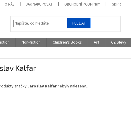
O NÁS
JAK NAKUPOVAT
OBCHODNÍ PODMÍNKY
GDPR
HLEDAT
iction
Non-fiction
Children's Books
Art
CZ Slevy
slav Kalfar
rodukty značky
Jaroslav Kalfar
nebyly nalezeny...