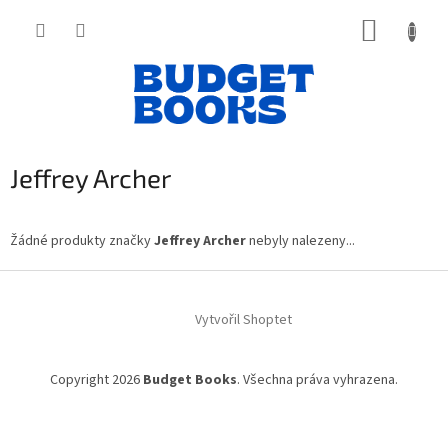
Přejít
NÁKUP
na
obsah
KOŠÍK
Jeffrey Archer
Žádné produkty značky
Jeffrey Archer
nebyly nalezeny...
Z
á
Vytvořil Shoptet
p
a
t
Copyright 2026
Budget Books
. Všechna práva vyhrazena.
í