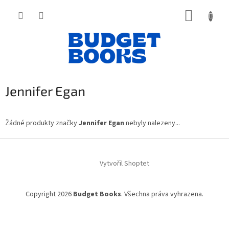
Přejít
NÁKUP
na
obsah
KOŠÍK
Jennifer Egan
Žádné produkty značky
Jennifer Egan
nebyly nalezeny...
Z
á
Vytvořil Shoptet
p
a
t
Copyright 2026
Budget Books
. Všechna práva vyhrazena.
í