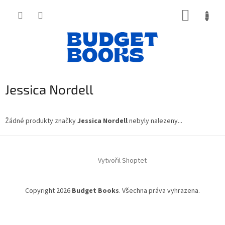
Přejít
NÁKUP
na
obsah
KOŠÍK
Jessica Nordell
Žádné produkty značky
Jessica Nordell
nebyly nalezeny...
Z
á
Vytvořil Shoptet
p
a
t
Copyright 2026
Budget Books
. Všechna práva vyhrazena.
í