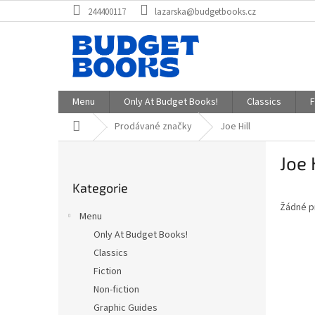
Přejít
244400117
lazarska@budgetbooks.cz
na
obsah
Menu
Only At Budget Books!
Classics
F
Domů
Prodávané značky
Joe Hill
P
Joe 
o
Přeskočit
s
Kategorie
kategorie
t
Žádné p
r
Menu
a
Only At Budget Books!
n
Classics
n
í
Fiction
p
Non-fiction
a
Graphic Guides