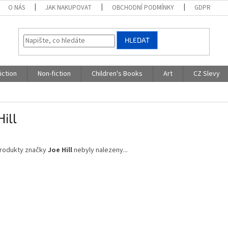
O NÁS
JAK NAKUPOVAT
OBCHODNÍ PODMÍNKY
GDPR
HLEDAT
iction
Non-fiction
Children's Books
Art
CZ Slevy
Hill
rodukty značky
Joe Hill
nebyly nalezeny...