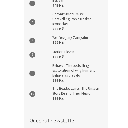
Bell Jar
249 Kč
Chronicles of DOOM:
Unravelling Rap's Masked
Iconoclast
299 Kč
We : Yevgeny Zamyatin
199 Kč
Station Eleven
199 Kč
Behave : The bestselling
exploration of why humans
behave as they do
299 Kč
The Beatles Lyrics: The Unseen
Story Behind Their Music
199 Kč
Odebírat newsletter