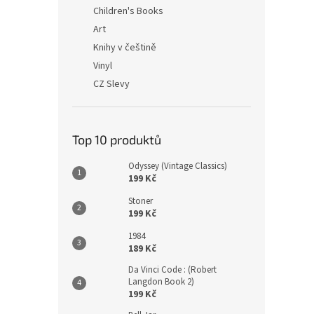
n
Children's Books
e
Art
l
Knihy v češtině
Vinyl
CZ Slevy
Top 10 produktů
Odyssey (Vintage Classics)
199 Kč
Stoner
199 Kč
1984
189 Kč
Da Vinci Code : (Robert
Langdon Book 2)
199 Kč