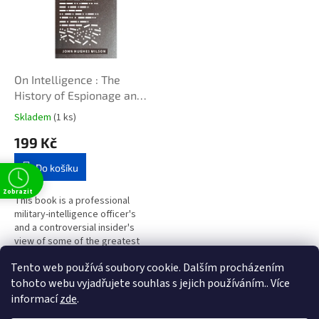
i
r
s
o
p
d
r
u
o
k
d
t
On Intelligence : The
u
ů
History of Espionage and
k
the Secret World
Skladem
(1 ks)
t
199 Kč
ů
Do košíku
Zobrazit
This book is a professional
military-intelligence officer's
and a controversial insider's
view of some of the greatest
intelligence blunders of recent
Tento web používá soubory cookie. Dalším procházením
history. It includes the...
1
položek celkem
O
tohoto webu vyjadřujete souhlas s jejich používáním.. Více
v
informací
zde
.
l
Z
t