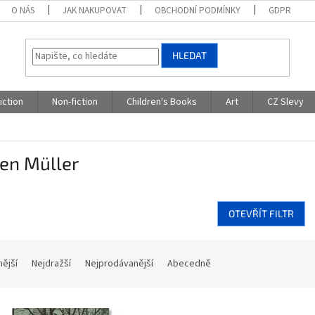
O NÁS
JAK NAKUPOVAT
OBCHODNÍ PODMÍNKY
GDPR
HLEDAT
iction
Non-fiction
Children's Books
Art
CZ Slevy
en Müller
OTEVŘÍT FILTR
nější
Nejdražší
Nejprodávanější
Abecedně