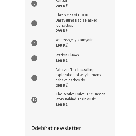
Bell Jar
249 Kč
Chronicles of DOOM:
Unravelling Rap's Masked
Iconoclast
299 Kč
We : Yevgeny Zamyatin
199 Kč
Station Eleven
199 Kč
Behave : The bestselling
exploration of why humans
behave as they do
299 Kč
The Beatles Lyrics: The Unseen
Story Behind Their Music
199 Kč
Odebírat newsletter