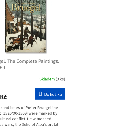
el. The Complete Paintings.
Ed.
Skladem
(3 ks)
Do košíku
 Kč
fe and times of Pieter Bruegel the
(c. 1526/30-1569) were marked by
cultural conflict. He witnessed
ous wars, the Duke of Alba's brutal
 governor...