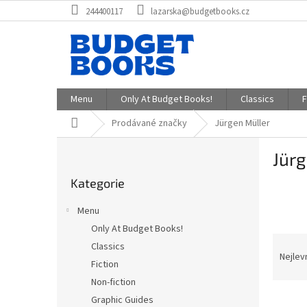
Přejít
244400117
lazarska@budgetbooks.cz
na
obsah
Menu
Only At Budget Books!
Classics
F
Domů
Prodávané značky
Jürgen Müller
P
Jürg
o
Přeskočit
s
Kategorie
kategorie
t
r
Menu
a
Only At Budget Books!
n
Ř
Classics
n
a
Nejlev
í
Fiction
z
p
Non-fiction
e
a
V
n
Graphic Guides