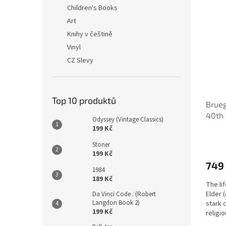
n
ý
í
Children's Books
e
p
p
Art
l
i
r
Knihy v češtině
s
o
Vinyl
p
d
CZ Slevy
r
u
o
k
d
t
u
ů
Top 10 produktů
Brueg
k
40th 
t
Odyssey (Vintage Classics)
ů
199 Kč
Stoner
199 Kč
749
1984
189 Kč
The li
Elder 
Da Vinci Code : (Robert
Langdon Book 2)
stark 
199 Kč
religi
rule as