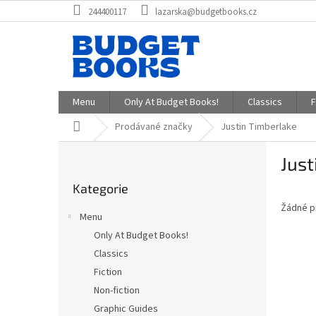
Přejít
244400117
lazarska@budgetbooks.cz
na
obsah
Menu
Only At Budget Books!
Classics
F
Domů
Prodávané značky
Justin Timberlake
P
Just
o
Přeskočit
s
Kategorie
kategorie
t
Žádné p
r
Menu
a
Only At Budget Books!
n
Classics
n
í
Fiction
p
Non-fiction
a
Graphic Guides