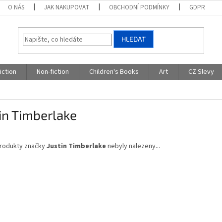
O NÁS
JAK NAKUPOVAT
OBCHODNÍ PODMÍNKY
GDPR
HLEDAT
iction
Non-fiction
Children's Books
Art
CZ Slevy
in Timberlake
rodukty značky
Justin Timberlake
nebyly nalezeny...