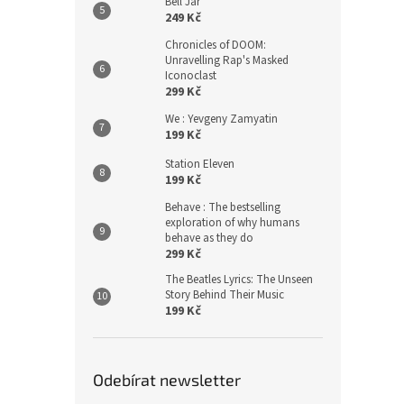
Bell Jar
249 Kč
Chronicles of DOOM:
Unravelling Rap's Masked
Iconoclast
299 Kč
We : Yevgeny Zamyatin
199 Kč
Station Eleven
199 Kč
Behave : The bestselling
exploration of why humans
behave as they do
299 Kč
The Beatles Lyrics: The Unseen
Story Behind Their Music
199 Kč
Odebírat newsletter