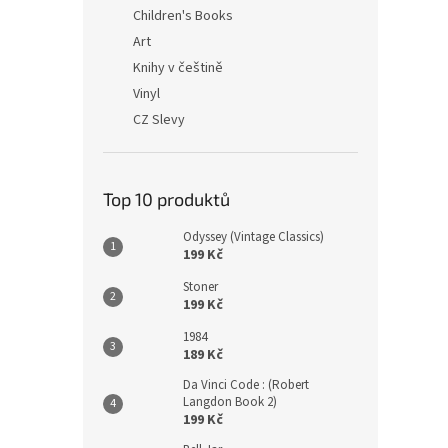
n
Children's Books
e
Art
l
Knihy v češtině
Vinyl
CZ Slevy
Top 10 produktů
Odyssey (Vintage Classics)
199 Kč
Stoner
199 Kč
1984
189 Kč
Da Vinci Code : (Robert
Langdon Book 2)
199 Kč