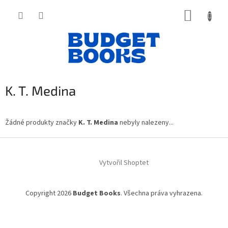
Přejít
NÁKUP
na
obsah
KOŠÍK
K. T. Medina
Žádné produkty značky
K. T. Medina
nebyly nalezeny...
Z
á
Vytvořil Shoptet
p
a
t
Copyright 2026
Budget Books
. Všechna práva vyhrazena.
í