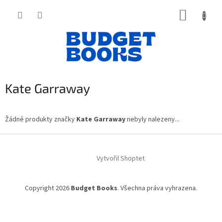
Přejít
NÁKUP
na
obsah
KOŠÍK
Kate Garraway
Žádné produkty značky
Kate Garraway
nebyly nalezeny...
Z
á
Vytvořil Shoptet
p
a
t
Copyright 2026
Budget Books
. Všechna práva vyhrazena.
í