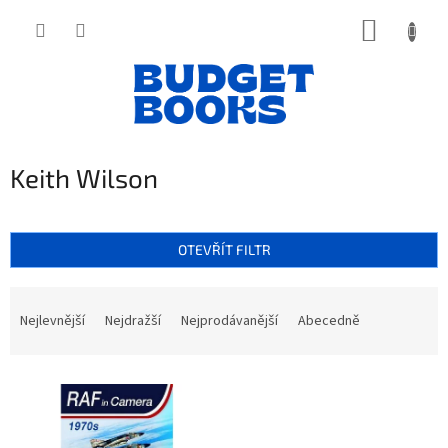
Přejít
NÁKUP
na
obsah
KOŠÍK
Keith Wilson
OTEVŘÍT FILTR
Ř
a
Nejlevnější
Nejdražší
Nejprodávanější
Abecedně
z
e
V
n
ý
í
p
p