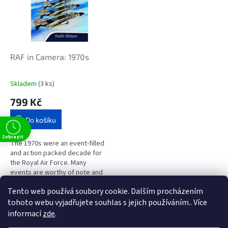
i
r
s
o
p
d
r
u
o
k
d
t
RAF in Camera: 1970s
u
ů
k
Skladem
(3 ks)
t
799 Kč
ů
Do košíku
Zobrazit
The 1970s were an event-filled
and action packed decade for
the Royal Air Force. Many
events are worthy of note and
all are recorded here, in words
Tento web používá soubory cookie. Dalším procházením
and images. Keith Wilson...
1
položek celkem
O
tohoto webu vyjadřujete souhlas s jejich používáním.. Více
v
informací
zde
.
l
Z
t