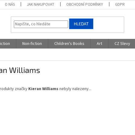
O NÁS
JAK NAKUPOVAT
OBCHODNÍ PODMÍNKY
GDPR
HLEDAT
iction
Non-fiction
Children's Books
Art
CZ Slevy
an Williams
rodukty značky
Kieran Williams
nebyly nalezeny...