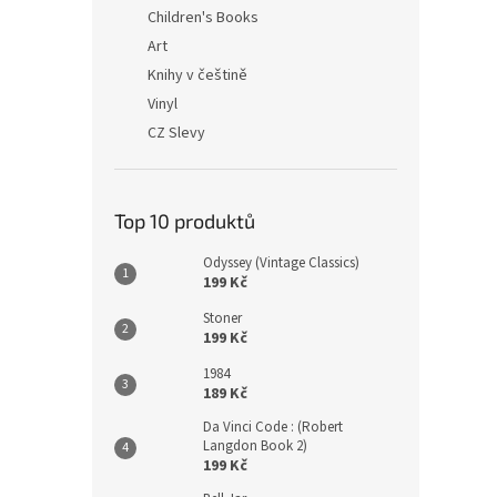
n
Children's Books
e
Art
l
Knihy v češtině
Vinyl
CZ Slevy
Top 10 produktů
Odyssey (Vintage Classics)
199 Kč
Stoner
199 Kč
1984
189 Kč
Da Vinci Code : (Robert
Langdon Book 2)
199 Kč