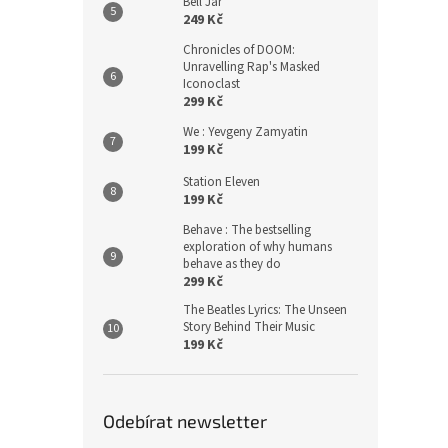
Bell Jar
249 Kč
Chronicles of DOOM:
Unravelling Rap's Masked
Iconoclast
299 Kč
We : Yevgeny Zamyatin
199 Kč
Station Eleven
199 Kč
Behave : The bestselling
exploration of why humans
behave as they do
299 Kč
The Beatles Lyrics: The Unseen
Story Behind Their Music
199 Kč
Odebírat newsletter