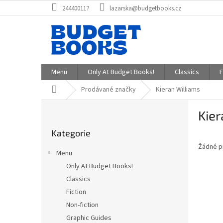
Přejít
244400117
lazarska@budgetbooks.cz
na
obsah
Menu
Only At Budget Books!
Classics
F
Domů
Prodávané značky
Kieran Williams
P
Kier
o
Přeskočit
s
Kategorie
kategorie
t
Žádné p
r
Menu
a
Only At Budget Books!
n
Classics
n
í
Fiction
p
Non-fiction
a
Graphic Guides