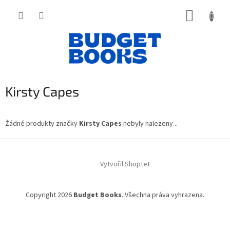
Přejít
NÁKUP
na
obsah
KOŠÍK
Kirsty Capes
Žádné produkty značky
Kirsty Capes
nebyly nalezeny...
Z
á
Vytvořil Shoptet
p
a
t
Copyright 2026
Budget Books
. Všechna práva vyhrazena.
í