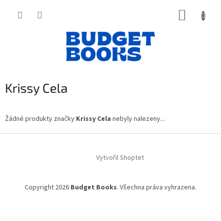
Přejít
NÁKUP
na
obsah
KOŠÍK
Krissy Cela
Žádné produkty značky
Krissy Cela
nebyly nalezeny...
Z
á
Vytvořil Shoptet
p
a
t
Copyright 2026
Budget Books
. Všechna práva vyhrazena.
í