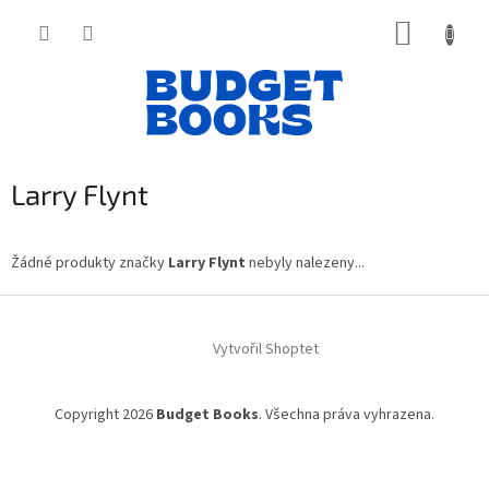
Přejít
NÁKUP
na
obsah
KOŠÍK
Larry Flynt
Žádné produkty značky
Larry Flynt
nebyly nalezeny...
Z
á
Vytvořil Shoptet
p
a
t
Copyright 2026
Budget Books
. Všechna práva vyhrazena.
í