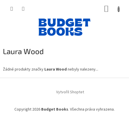
Přejít
NÁKUP
na
obsah
KOŠÍK
Laura Wood
Žádné produkty značky
Laura Wood
nebyly nalezeny...
Z
á
Vytvořil Shoptet
p
a
t
Copyright 2026
Budget Books
. Všechna práva vyhrazena.
í