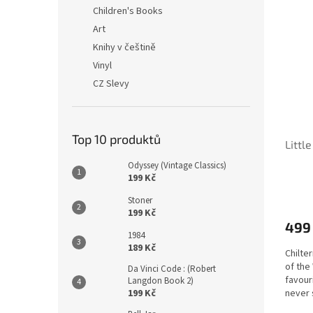
n
ý
í
Children's Books
e
p
p
Art
l
i
r
Knihy v češtině
s
o
Vinyl
p
d
CZ Slevy
r
u
o
k
d
t
u
ů
Top 10 produktů
Litt
k
t
Odyssey (Vintage Classics)
ů
199 Kč
Stoner
199 Kč
499
1984
189 Kč
Chilte
of the 
Da Vinci Code : (Robert
favouri
Langdon Book 2)
never 
199 Kč
fine...