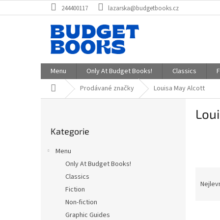
Přejít
244400117
lazarska@budgetbooks.cz
na
obsah
Menu
Only At Budget Books!
Classics
F
Domů
Prodávané značky
Louisa May Alcott
P
Loui
o
Přeskočit
s
Kategorie
kategorie
t
r
Menu
a
Only At Budget Books!
n
Ř
Classics
n
a
Nejlev
í
Fiction
z
p
Non-fiction
e
a
V
n
Graphic Guides