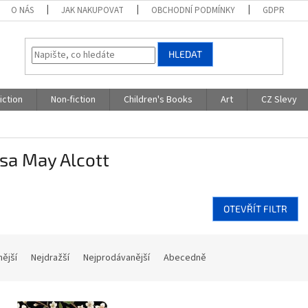
O NÁS
JAK NAKUPOVAT
OBCHODNÍ PODMÍNKY
GDPR
HLEDAT
iction
Non-fiction
Children's Books
Art
CZ Slevy
sa May Alcott
OTEVŘÍT FILTR
nější
Nejdražší
Nejprodávanější
Abecedně