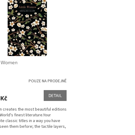
le Women
POUZE NA PRODEJNĚ
DETAIL
 Kč
rn creates the most beautiful editions
World's finest literature.Your
te classic titles in a way you have
seen them before; the tactile layers,