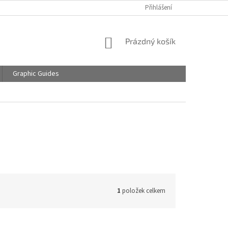
Přihlášení
NÁKUPNÍ
Prázdný košík
KOŠÍK
Graphic Guides
1
položek celkem