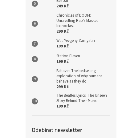
Bell Jar
249 Kč
Chronicles of DOOM:
Unravelling Rap's Masked
Iconoclast
299 Kč
We : Yevgeny Zamyatin
199 Kč
Station Eleven
199 Kč
Behave : The bestselling
exploration of why humans
behave as they do
299 Kč
The Beatles Lyrics: The Unseen
Story Behind Their Music
199 Kč
Odebírat newsletter