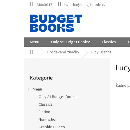
Přejít
244400117
lazarska@budgetbooks.cz
na
obsah
Menu
Only At Budget Books!
Classics
F
Domů
Prodávané značky
Lucy Brandt
P
Luc
o
Přeskočit
s
Kategorie
kategorie
t
Žádné p
r
Menu
a
Only At Budget Books!
n
Classics
n
í
Fiction
p
Non-fiction
a
Graphic Guides