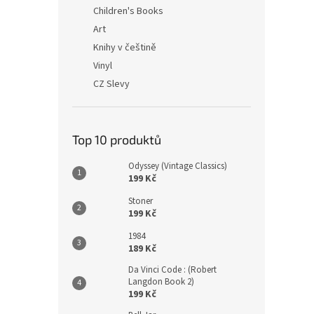
n
Children's Books
e
Art
l
Knihy v češtině
Vinyl
CZ Slevy
Top 10 produktů
Odyssey (Vintage Classics)
199 Kč
Stoner
199 Kč
1984
189 Kč
Da Vinci Code : (Robert
Langdon Book 2)
199 Kč