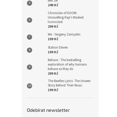
Bell Jar
249 Kč
Chronicles of DOOM:
Unravelling Rap's Masked
Iconoclast
299 Kč
We : Yevgeny Zamyatin
199 Kč
Station Eleven
199 Kč
Behave : The bestselling
exploration of why humans
behave as they do
299 Kč
The Beatles Lyrics: The Unseen
Story Behind Their Music
199 Kč
Odebírat newsletter