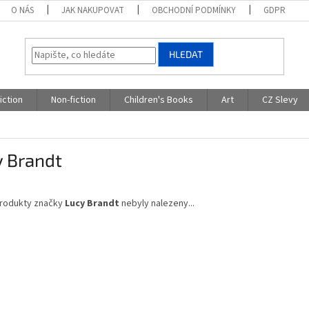
O NÁS
JAK NAKUPOVAT
OBCHODNÍ PODMÍNKY
GDPR
HLEDAT
iction
Non-fiction
Children's Books
Art
CZ Slevy
y Brandt
rodukty značky
Lucy Brandt
nebyly nalezeny...