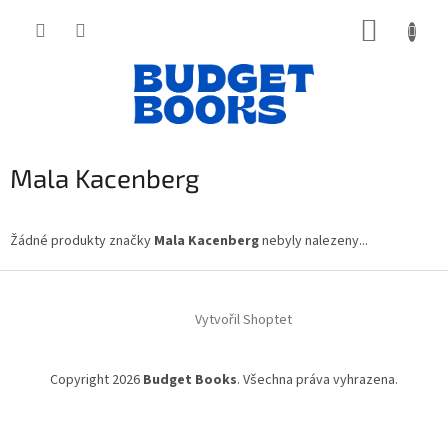
Přejít
NÁKUP
na
obsah
KOŠÍK
Mala Kacenberg
Žádné produkty značky
Mala Kacenberg
nebyly nalezeny...
Z
á
Vytvořil Shoptet
p
a
t
Copyright 2026
Budget Books
. Všechna práva vyhrazena.
í