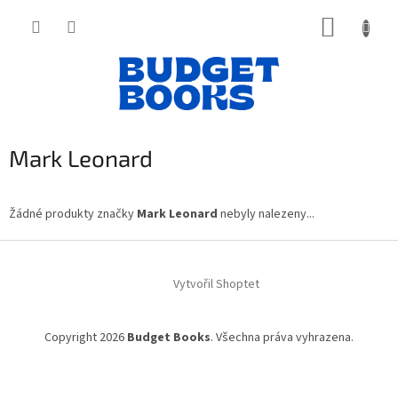
Přejít
NÁKUP
na
obsah
KOŠÍK
Mark Leonard
Žádné produkty značky
Mark Leonard
nebyly nalezeny...
Z
á
Vytvořil Shoptet
p
a
t
Copyright 2026
Budget Books
. Všechna práva vyhrazena.
í