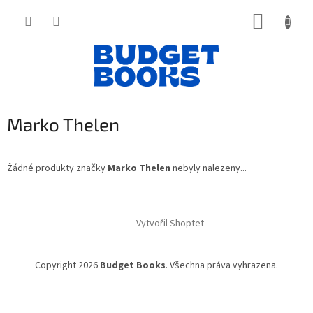
Přejít
NÁKUP
na
obsah
KOŠÍK
Marko Thelen
Žádné produkty značky
Marko Thelen
nebyly nalezeny...
Z
á
Vytvořil Shoptet
p
a
t
Copyright 2026
Budget Books
. Všechna práva vyhrazena.
í