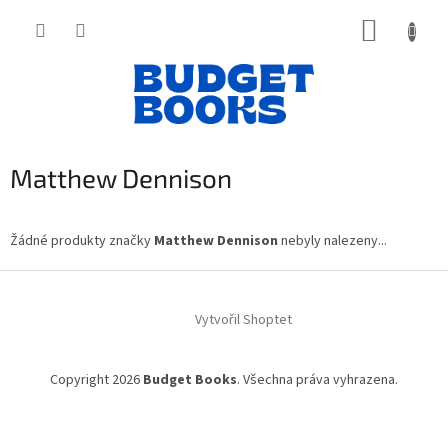
Přejít
NÁKUP
na
obsah
KOŠÍK
Matthew Dennison
Žádné produkty značky
Matthew Dennison
nebyly nalezeny...
Z
á
Vytvořil Shoptet
p
a
t
Copyright 2026
Budget Books
. Všechna práva vyhrazena.
í