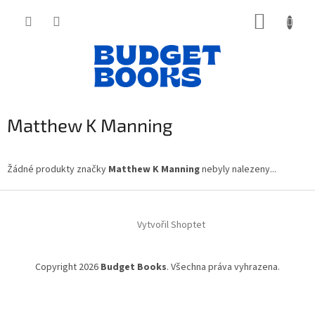
Přejít
NÁKUP
na
obsah
KOŠÍK
Matthew K Manning
Žádné produkty značky
Matthew K Manning
nebyly nalezeny...
Z
á
Vytvořil Shoptet
p
a
t
Copyright 2026
Budget Books
. Všechna práva vyhrazena.
í