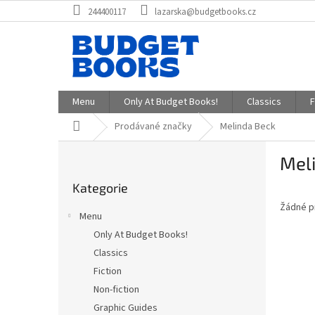
Přejít
244400117
lazarska@budgetbooks.cz
na
obsah
Menu
Only At Budget Books!
Classics
F
Domů
Prodávané značky
Melinda Beck
P
Mel
o
Přeskočit
s
Kategorie
kategorie
t
Žádné p
r
Menu
a
Only At Budget Books!
n
Classics
n
í
Fiction
p
Non-fiction
a
Graphic Guides