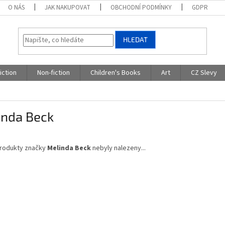
O NÁS
JAK NAKUPOVAT
OBCHODNÍ PODMÍNKY
GDPR
HLEDAT
iction
Non-fiction
Children's Books
Art
CZ Slevy
inda Beck
rodukty značky
Melinda Beck
nebyly nalezeny...