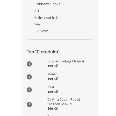
n
Children's Books
e
Art
l
Knihy v češtině
Vinyl
CZ Slevy
Top 10 produktů
Odyssey (Vintage Classics)
199 Kč
Stoner
199 Kč
1984
189 Kč
Da Vinci Code : (Robert
Langdon Book 2)
199 Kč