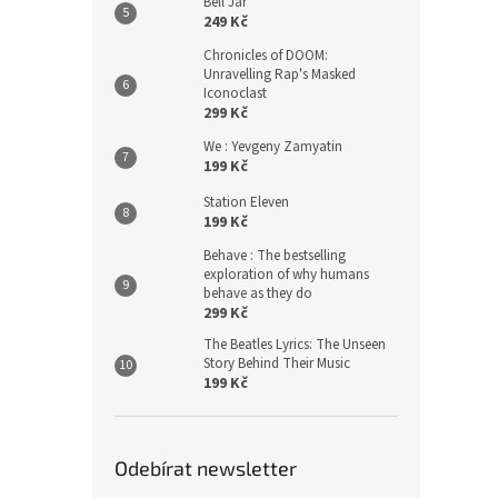
Bell Jar
249 Kč
Chronicles of DOOM:
Unravelling Rap's Masked
Iconoclast
299 Kč
We : Yevgeny Zamyatin
199 Kč
Station Eleven
199 Kč
Behave : The bestselling
exploration of why humans
behave as they do
299 Kč
The Beatles Lyrics: The Unseen
Story Behind Their Music
199 Kč
Odebírat newsletter