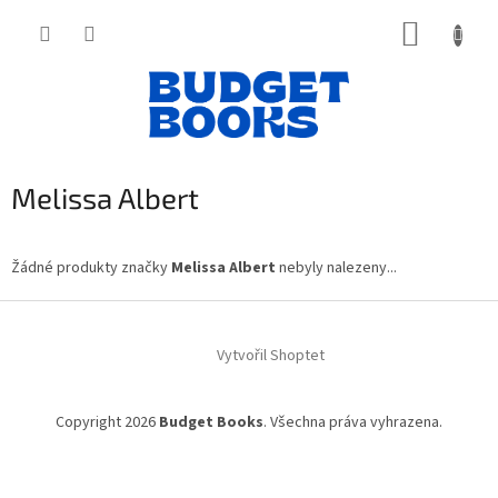
Přejít
NÁKUP
na
obsah
KOŠÍK
Melissa Albert
Žádné produkty značky
Melissa Albert
nebyly nalezeny...
Z
á
Vytvořil Shoptet
p
a
t
Copyright 2026
Budget Books
. Všechna práva vyhrazena.
í