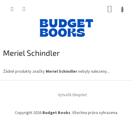
Přejít
NÁKUP
na
obsah
KOŠÍK
Meriel Schindler
Žádné produkty značky
Meriel Schindler
nebyly nalezeny...
Z
á
Vytvořil Shoptet
p
a
t
Copyright 2026
Budget Books
. Všechna práva vyhrazena.
í