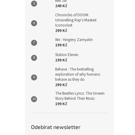
Bell Jar
249 Kč
Chronicles of DOOM:
Unravelling Rap's Masked
Iconoclast
299 Kč
We : Yevgeny Zamyatin
199 Kč
Station Eleven
199 Kč
Behave : The bestselling
exploration of why humans
behave as they do
299 Kč
The Beatles Lyrics: The Unseen
Story Behind Their Music
199 Kč
Odebírat newsletter