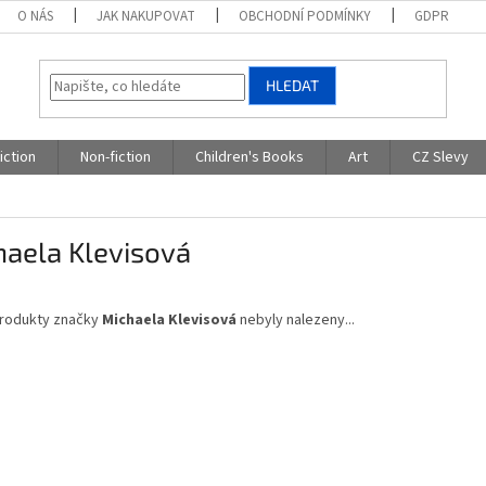
O NÁS
JAK NAKUPOVAT
OBCHODNÍ PODMÍNKY
GDPR
HLEDAT
iction
Non-fiction
Children's Books
Art
CZ Slevy
haela Klevisová
rodukty značky
Michaela Klevisová
nebyly nalezeny...