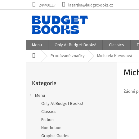
Přejít
244400117
lazarska@budgetbooks.cz
na
obsah
Menu
Only At Budget Books!
Classics
F
Domů
Prodávané značky
Michaela Klevisová
P
Mic
o
Přeskočit
s
Kategorie
kategorie
t
Žádné p
r
Menu
a
Only At Budget Books!
n
Classics
n
í
Fiction
p
Non-fiction
a
Graphic Guides