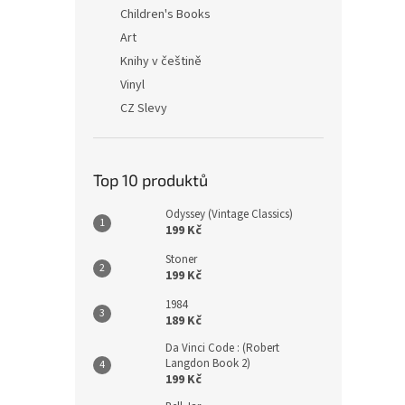
n
Children's Books
e
Art
l
Knihy v češtině
Vinyl
CZ Slevy
Top 10 produktů
Odyssey (Vintage Classics)
199 Kč
Stoner
199 Kč
1984
189 Kč
Da Vinci Code : (Robert
Langdon Book 2)
199 Kč