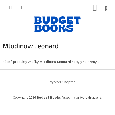
Přejít
NÁKUP
na
obsah
KOŠÍK
Mlodinow Leonard
Žádné produkty značky
Mlodinow Leonard
nebyly nalezeny...
Z
á
Vytvořil Shoptet
p
a
t
Copyright 2026
Budget Books
. Všechna práva vyhrazena.
í