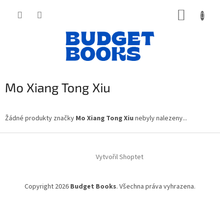
Přejít
NÁKUP
na
obsah
KOŠÍK
Mo Xiang Tong Xiu
Žádné produkty značky
Mo Xiang Tong Xiu
nebyly nalezeny...
Z
á
Vytvořil Shoptet
p
a
t
Copyright 2026
Budget Books
. Všechna práva vyhrazena.
í