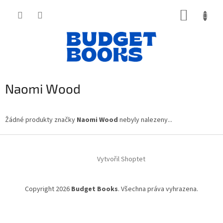
Přejít
NÁKUP
na
obsah
KOŠÍK
Naomi Wood
Žádné produkty značky
Naomi Wood
nebyly nalezeny...
Z
á
Vytvořil Shoptet
p
a
t
Copyright 2026
Budget Books
. Všechna práva vyhrazena.
í