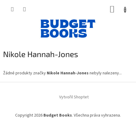
Přejít
NÁKUP
na
obsah
KOŠÍK
Nikole Hannah-Jones
Žádné produkty značky
Nikole Hannah-Jones
nebyly nalezeny...
Z
á
Vytvořil Shoptet
p
a
t
Copyright 2026
Budget Books
. Všechna práva vyhrazena.
í