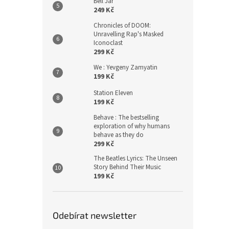
Bell Jar
249 Kč
Chronicles of DOOM:
Unravelling Rap's Masked
Iconoclast
299 Kč
We : Yevgeny Zamyatin
199 Kč
Station Eleven
199 Kč
Behave : The bestselling
exploration of why humans
behave as they do
299 Kč
The Beatles Lyrics: The Unseen
Story Behind Their Music
199 Kč
Odebírat newsletter