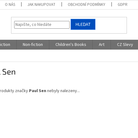
O NÁS
JAK NAKUPOVAT
OBCHODNÍ PODMÍNKY
GDPR
HLEDAT
iction
Non-fiction
Children's Books
Art
CZ Slevy
l Sen
rodukty značky
Paul Sen
nebyly nalezeny...