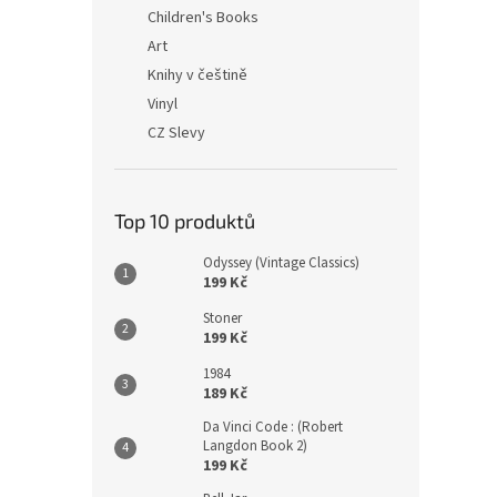
n
Children's Books
e
Art
l
Knihy v češtině
Vinyl
CZ Slevy
Top 10 produktů
Odyssey (Vintage Classics)
199 Kč
Stoner
199 Kč
1984
189 Kč
Da Vinci Code : (Robert
Langdon Book 2)
199 Kč