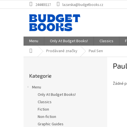
Přejít
244400117
lazarska@budgetbooks.cz
na
obsah
Menu
Only At Budget Books!
Classics
F
Domů
Prodávané značky
Paul Sen
P
Pau
o
Přeskočit
s
Kategorie
kategorie
t
Žádné p
r
Menu
a
Only At Budget Books!
n
Classics
n
í
Fiction
p
Non-fiction
a
Graphic Guides