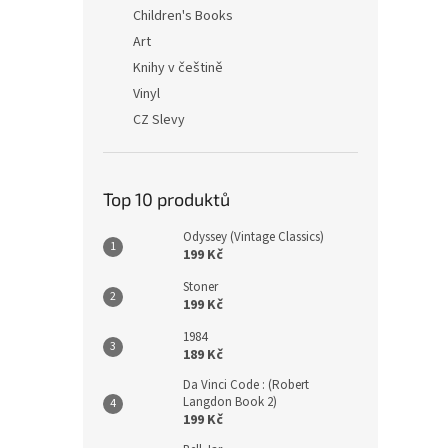
n
Children's Books
e
Art
l
Knihy v češtině
Vinyl
CZ Slevy
Top 10 produktů
Odyssey (Vintage Classics)
199 Kč
Stoner
199 Kč
1984
189 Kč
Da Vinci Code : (Robert
Langdon Book 2)
199 Kč