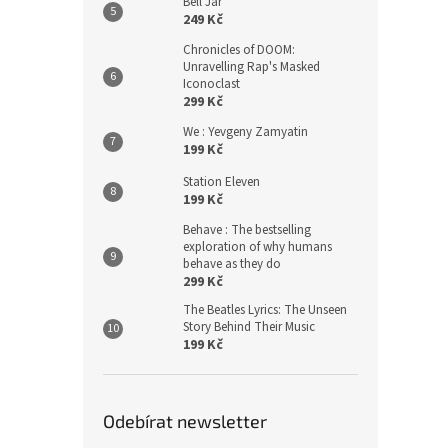
Bell Jar
249 Kč
Chronicles of DOOM:
Unravelling Rap's Masked
Iconoclast
299 Kč
We : Yevgeny Zamyatin
199 Kč
Station Eleven
199 Kč
Behave : The bestselling
exploration of why humans
behave as they do
299 Kč
The Beatles Lyrics: The Unseen
Story Behind Their Music
199 Kč
Odebírat newsletter