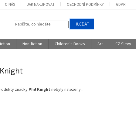
O NÁS
JAK NAKUPOVAT
OBCHODNÍ PODMÍNKY
GDPR
HLEDAT
iction
Non-fiction
Children's Books
Art
CZ Slevy
 Knight
rodukty značky
Phil Knight
nebyly nalezeny...