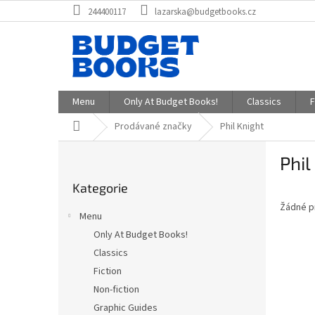
Přejít
244400117
lazarska@budgetbooks.cz
na
obsah
Menu
Only At Budget Books!
Classics
F
Domů
Prodávané značky
Phil Knight
P
Phil
o
Přeskočit
s
Kategorie
kategorie
t
Žádné p
r
Menu
a
Only At Budget Books!
n
Classics
n
í
Fiction
p
Non-fiction
a
Graphic Guides