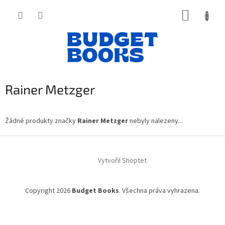
Přejít
NÁKUP
na
obsah
KOŠÍK
Rainer Metzger
Žádné produkty značky
Rainer Metzger
nebyly nalezeny...
Z
á
Vytvořil Shoptet
p
a
t
Copyright 2026
Budget Books
. Všechna práva vyhrazena.
í