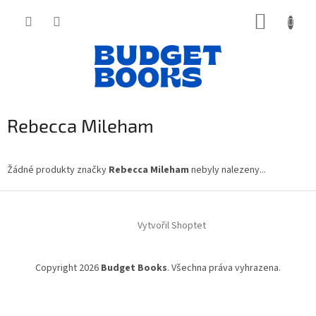
Přejít
NÁKUP
na
obsah
KOŠÍK
Rebecca Mileham
Žádné produkty značky
Rebecca Mileham
nebyly nalezeny...
Z
á
Vytvořil Shoptet
p
a
t
Copyright 2026
Budget Books
. Všechna práva vyhrazena.
í