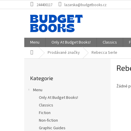
Přejít
244400117
lazarska@budgetbooks.cz
na
obsah
Menu
Only At Budget Books!
Classics
F
Domů
Prodávané značky
Rebecca Serle
P
Reb
o
Přeskočit
s
Kategorie
kategorie
t
Žádné p
r
Menu
a
Only At Budget Books!
n
Classics
n
í
Fiction
p
Non-fiction
a
Graphic Guides