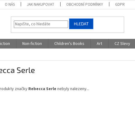
O NÁS
JAK NAKUPOVAT
OBCHODNÍ PODMÍNKY
GDPR
HLEDAT
iction
Non-fiction
Children's Books
Art
CZ Slevy
ecca Serle
rodukty značky
Rebecca Serle
nebyly nalezeny...