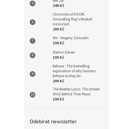
Bell Jar
249 Kč
Chronicles of DOOM:
Unravelling Rap's Masked
Iconoclast
299 Kč
We : Yevgeny Zamyatin
199 Kč
Station Eleven
199 Kč
Behave : The bestselling
exploration of why humans
behave as they do
299 Kč
The Beatles Lyrics: The Unseen
Story Behind Their Music
199 Kč
Odebírat newsletter