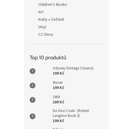
n
Children's Books
e
Art
l
Knihy v češtině
Vinyl
CZ Slevy
Top 10 produktů
Odyssey (Vintage Classics)
199 Kč
Stoner
199 Kč
1984
189 Kč
Da Vinci Code : (Robert
Langdon Book 2)
199 Kč