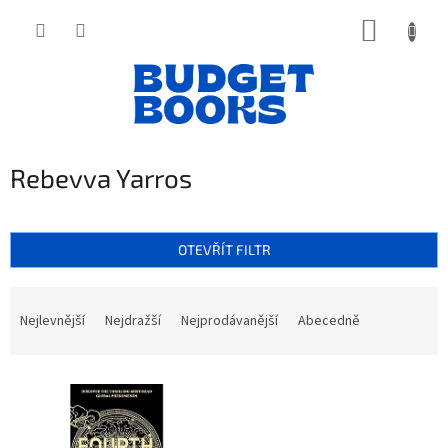
Přejít
NÁKUP
na
obsah
KOŠÍK
Rebevva Yarros
OTEVŘÍT FILTR
Ř
a
Nejlevnější
Nejdražší
Nejprodávanější
Abecedně
z
e
V
n
ý
í
p
p