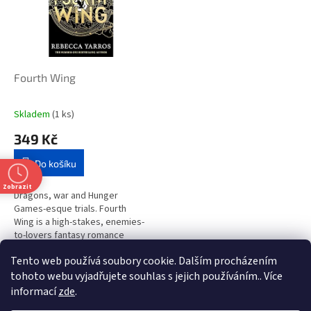
i
r
s
o
p
d
r
u
o
k
d
t
Fourth Wing
u
ů
k
Skladem
(1 ks)
t
349 Kč
ů
Do košíku
Zobrazit
Dragons, war and Hunger
Games-esque trials. Fourth
Wing is a high-stakes, enemies-
to-lovers fantasy romance
perfect for fans of Leigh
Tento web používá soubory cookie. Dalším procházením
Bardugo, Sarah J Maas and
1
položek celkem
O
dark...
tohoto webu vyjadřujete souhlas s jejich používáním.. Více
v
informací
zde
.
l
Z
t